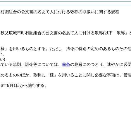
町村圏組合の公文書の名あて人に付ける敬称の取扱いに関する規程
、秩父広城市町村圏組合の公文書の名あて人に付ける敬称
(以下「敬称」
「様」を用いるものとする。
ただし、法令に特別の定めのあるものその
い。
い)
れている規則、訓令等については、
前条
の趣旨にのつとり、速やかに必
定めるもののほか、敬称に「様」を用いることに関し必要な事項は、管
6年5月1日から施行する。