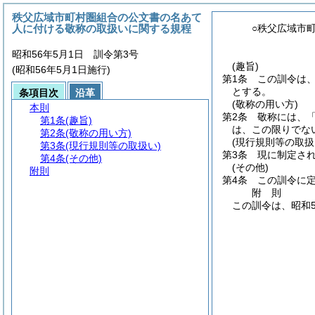
秩父広域市町村圏組合の公文書の名あて
人に付ける敬称の取扱いに関する規程
○秩父広域市
昭和56年5月1日 訓令第3号
(趣旨)
(昭和56年5月1日施行)
第1条
この訓令は
とする。
条項目次
沿革
(敬称の用い方)
本則
第2条
敬称には、
第1条
(趣旨)
は、この限りでな
第2条
(敬称の用い方)
(現行規則等の取扱
第3条
(現行規則等の取扱い)
第3条
現に制定さ
第4条
(その他)
(その他)
附則
第4条
この訓令に
附
則
この訓令は、昭和5