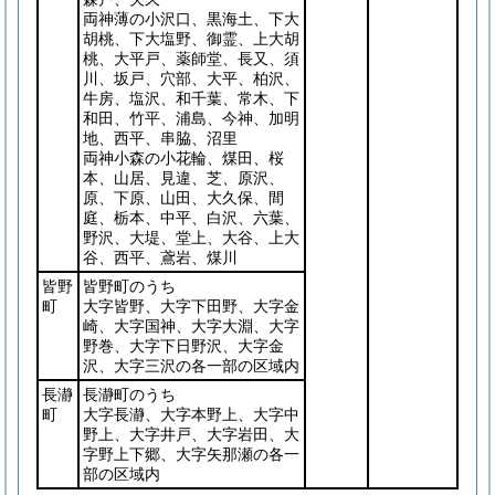
両神薄の小沢口、黒海土、下大
胡桃、下大塩野、御霊、上大胡
桃、大平戸、薬師堂、長又、須
川、坂戸、穴部、大平、柏沢、
牛房、塩沢、和千葉、常木、下
和田、竹平、浦島、今神、加明
地、西平、串脇、沼里
両神小森の小花輪、煤田、桜
本、山居、見違、芝、原沢、
原、下原、山田、大久保、間
庭、栃本、中平、白沢、六葉、
野沢、大堤、堂上、大谷、上大
谷、西平、鳶岩、煤川
皆野
皆野町のうち
町
大字皆野、大字下田野、大字金
崎、大字国神、大字大淵、大字
野巻、大字下日野沢、大字金
沢、大字三沢の各一部の区域内
長瀞
長瀞町のうち
町
大字長瀞、大字本野上、大字中
野上、大字井戸、大字岩田、大
字野上下郷、大字矢那瀬の各一
部の区域内