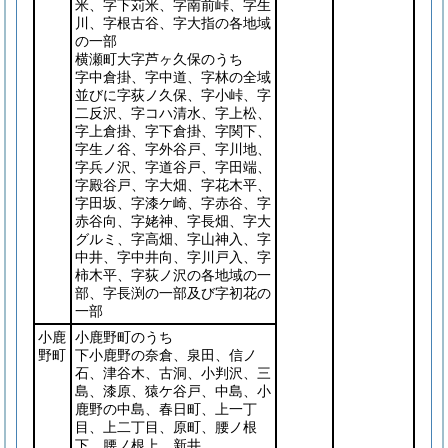
米、字下苅米、字南前峠、字生
川、字根古谷、字大指の各地域
の一部
横瀬町大字芦ヶ久保のうち
字中倉掛、字中道、字林の全域
並びに字荻ノ久保、字小峠、字
二反沢、字コハ清水、字上松、
字上倉掛、字下倉掛、字関下、
字生ノ谷、字外谷戸、字川地、
字兵ノ沢、字道谷戸、字田端、
字殿谷戸、字大畑、字花木平、
字田坂、字漆ケ崎、字赤谷、字
赤谷向、字姥神、字長畑、字大
グルミ、字高畑、字山神入、字
中井、字中井向、字川戸入、字
柿木平、字荻ノ沢の各地域の一
部、字長渕の一部及び字初花の
一部
小鹿
小鹿野町のうち
野町
下小鹿野の奈倉、泉田、信ノ
石、津谷木、古洞、小判沢、三
島、漆原、猿ケ谷戸、中島、小
鹿野の中島、春日町、上一丁
目、上二丁目、原町、腰ノ根
下、腰ノ根上、新井