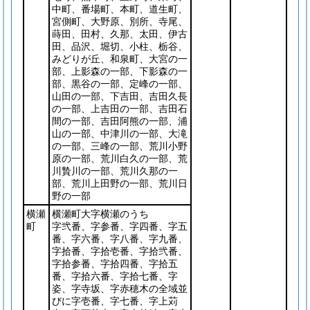
中町、番場町、本町、道生町、
宮側町、大野原、別所、寺尾、
蒔田、田村、久那、太田、伊古
田、品沢、堀切、小柱、栃谷、
みどりが丘、和泉町、大宮の一
部、上影森の一部、下影森の一
部、黒谷の一部、定峰の一部、
山田の一部、下吉田、吉田久長
の一部、上吉田の一部、吉田石
間の一部、吉田阿熊の一部、浦
山の一部、中津川の一部、大滝
の一部、三峰の一部、荒川小野
原の一部、荒川白久の一部、荒
川贄川の一部、荒川久那の一
部、荒川上田野の一部、荒川日
野の一部
横瀬
横瀬町大字横瀬のうち
町
字弐番、字参番、字四番、字五
番、字六番、字八番、字九番、
字拾番、字拾壱番、字拾弐番、
字拾参番、字拾四番、字拾五
番、字拾六番、字拾七番、字
姿、字寺坂、字赤穂木の全域並
びに字壱番、字七番、字上苅