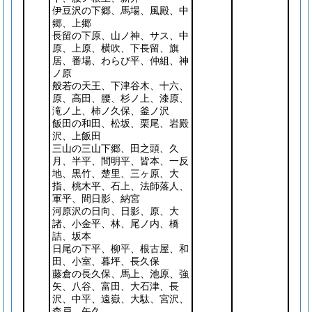
伊豆沢の下郷、馬場、風殿、中
郷、上郷
長留の下原、山ノ神、サス、中
原、上原、横吹、下長留、旗
居、番場、わらび平、仲組、神
ノ原
般若の天王、下津谷木、十六、
原、高田、腰、杉ノ上、漆原、
滝ノ上、柿ノ久保、釜ノ沢
飯田の和田、松坂、栗尾、岩殿
沢、上飯田
三山の三山下郷、田之頭、久
月、半平、間明平、皆本、一反
地、黒竹、楚里、三ヶ原、大
指、桃木平、石上、法師落人、
軍平、間日影、納宮
河原沢の日向、日影、原、大
諸、小金平、林、尾ノ内、橋
詰、坂本
日尾の下平、柳平、根古屋、和
田、小室、暮坪、長久保
藤倉の長久保、馬上、池原、強
矢、八谷、富田、大石津、長
沢、中平、遠嶽、大駄、宮沢、
森戸、矢久