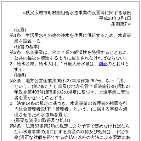
○秩父広域市町村圏組合水道事業の設置等に関する条例
平成28年3月1日
条例第7号
(設置)
第1条
生活用水その他の浄水を住民に供給するため、水道事
業を設置する。
(経営の基本)
第2条
水道事業は、常に企業の経済性を発揮するとともに、
公共の福祉を増進するように運営されなければならない。
2
給水区域、給水人口、1日最大給水量は、
別表
のとおりと
する。
(組織)
第3条
地方公営企業法
(昭和27年法律第292号。以下「法」
という。)
第7条ただし書及び地方公営企業法施行令
(昭和27
年政令第403号)
第8条の2の規定に基づき、水道事業に管理
者を置かないものとする。
2
法第14条の規定に基づき、水道事業の管理者の権限を行
う組合管理者
(以下「管理者」という。)
に属する事務を処
理させるため水道局を置く。
(重要な資産の取得及び処分)
第4条
法第33条第2項の規定により予算で定めなければなら
ない水道事業の用に供する資産の取得及び処分は、予定価
格
(適正な対価を得てする売払い以外の方法による譲渡にあ