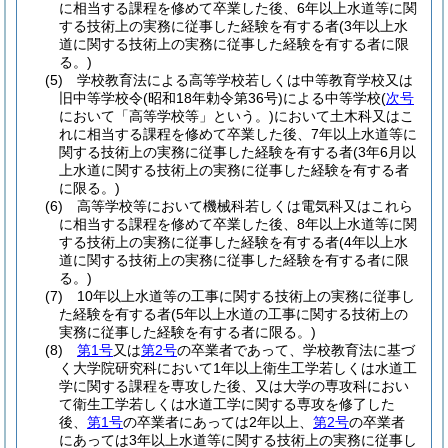
に相当する課程を修めて卒業した後、6年以上水道等に関
する技術上の実務に従事した経験を有する者
(3年以上水
道に関する技術上の実務に従事した経験を有する者に限
る。)
(5)
学校教育法による高等学校若しくは中等教育学校又は
旧中等学校令
(昭和18年勅令第36号)
による中等学校
(
次号
において「高等学校等」という。)
において土木科又はこ
れに相当する課程を修めて卒業した後、7年以上水道等に
関する技術上の実務に従事した経験を有する者
(3年6月以
上水道に関する技術上の実務に従事した経験を有する者
に限る。)
(6)
高等学校等において機械科若しくは電気科又はこれら
に相当する課程を修めて卒業した後、8年以上水道等に関
する技術上の実務に従事した経験を有する者
(4年以上水
道に関する技術上の実務に従事した経験を有する者に限
る。)
(7)
10年以上水道等の工事に関する技術上の実務に従事し
た経験を有する者
(5年以上水道の工事に関する技術上の
実務に従事した経験を有する者に限る。)
(8)
第1号
又は
第2号
の卒業者であって、学校教育法に基づ
く大学院研究科において1年以上衛生工学若しくは水道工
学に関する課程を専攻した後、又は大学の専攻科におい
て衛生工学若しくは水道工学に関する専攻を修了した
後、
第1号
の卒業者にあっては2年以上、
第2号
の卒業者
にあっては3年以上水道等に関する技術上の実務に従事し