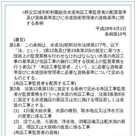
○秩父広域市町村圏組合水道布設工事監督者の配置基準
及び資格基準並びに水道技術管理者の資格基準に関
する条例
平成28年4月1日
条例第10号
(趣旨)
第1条
この条例は、水道法
(昭和32年法律第177号。以下
「法」という。)
第12条及び第19条第3項の規定に基づき、
技術上の監督業務を行わせなければならない水道の布設工
事の基準及び当該工事の施行に関する技術上の監督業務を
行う者
(以下「布設工事監督者」という。)
に必要な資格基
準並びに水道技術管理者に必要な資格基準について定める
ものとする。
(布設工事監督者を配置する工事)
第2条
法第12条第1項に規定する条例で定める布設工事監督
者が監督業務を行うべき水道の布設工事は、法第3条第8項
に規定する水道施設の新設又は次に掲げる増設若しくは改
造の工事とする。
(1)
1日最大給水量、水源の種別、取水地点又は浄水方法
の変更に係る工事
(2)
沈でん池、ろ過池、浄水池、消毒設備又は配水池の新
設、増設又は大規模の改造に係る工事
(布設工事監督者の資格)