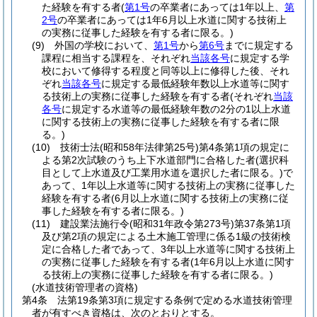
た経験を有する者
(
第1号
の卒業者にあっては1年以上、
第
2号
の卒業者にあっては1年6月以上水道に関する技術上
の実務に従事した経験を有する者に限る。)
(9)
外国の学校において、
第1号
から
第6号
までに規定する
課程に相当する課程を、それぞれ
当該各号
に規定する学
校において修得する程度と同等以上に修得した後、それ
ぞれ
当該各号
に規定する最低経験年数以上水道等に関す
る技術上の実務に従事した経験を有する者
(それぞれ
当該
各号
に規定する水道等の最低経験年数の2分の1以上水道
に関する技術上の実務に従事した経験を有する者に限
る。)
(10)
技術士法
(昭和58年法律第25号)
第4条第1項の規定に
よる第2次試験のうち上下水道部門に合格した者
(選択科
目として上水道及び工業用水道を選択した者に限る。)
で
あって、1年以上水道等に関する技術上の実務に従事した
経験を有する者
(6月以上水道に関する技術上の実務に従
事した経験を有する者に限る。)
(11)
建設業法施行令
(昭和31年政令第273号)
第37条第1項
及び第2項の規定による土木施工管理に係る1級の技術検
定に合格した者であって、3年以上水道等に関する技術上
の実務に従事した経験を有する者
(1年6月以上水道に関す
る技術上の実務に従事した経験を有する者に限る。)
(水道技術管理者の資格)
第4条
法第19条第3項に規定する条例で定める水道技術管理
者が有すべき資格は、次のとおりとする。