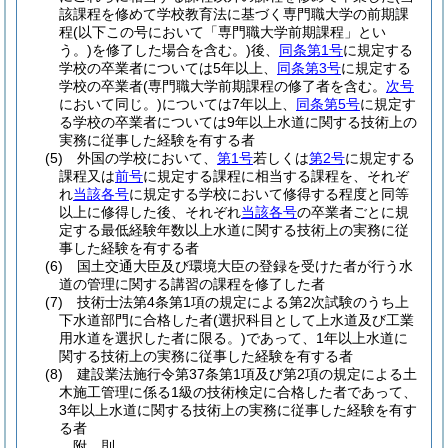
該課程を修めて学校教育法に基づく専門職大学の前期課
程
(以下この号において「専門職大学前期課程」とい
う。)
を修了した場合を含む。)
後、
同条第1号
に規定する
学校の卒業者については5年以上、
同条第3号
に規定する
学校の卒業者
(専門職大学前期課程の修了者を含む。
次号
において同じ。)
については7年以上、
同条第5号
に規定す
る学校の卒業者については9年以上水道に関する技術上の
実務に従事した経験を有する者
(5)
外国の学校において、
第1号
若しくは
第2号
に規定する
課程又は
前号
に規定する課程に相当する課程を、それぞ
れ
当該各号
に規定する学校において修得する程度と同等
以上に修得した後、それぞれ
当該各号
の卒業者ごとに規
定する最低経験年数以上水道に関する技術上の実務に従
事した経験を有する者
(6)
国土交通大臣及び環境大臣の登録を受けた者が行う水
道の管理に関する講習の課程を修了した者
(7)
技術士法第4条第1項の規定による第2次試験のうち上
下水道部門に合格した者
(選択科目として上水道及び工業
用水道を選択した者に限る。)
であって、1年以上水道に
関する技術上の実務に従事した経験を有する者
(8)
建設業法施行令第37条第1項及び第2項の規定による土
木施工管理に係る1級の技術検定に合格した者であって、
3年以上水道に関する技術上の実務に従事した経験を有す
る者
附
則