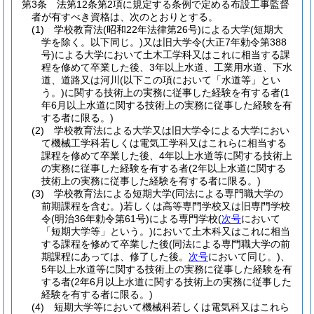
第3条
法第12条第2項に規定する条例で定める布設工事監督
者が有すべき資格は、次のとおりとする。
(1)
学校教育法
(昭和22年法律第26号)
による大学
(短期大
学を除く。以下同じ。)
又は旧大学令
(大正7年勅令第388
号)
による大学において土木工学科又はこれに相当する課
程を修めて卒業した後、3年以上水道、工業用水道、下水
道、道路又は河川
(以下この項において「水道等」とい
う。)
に関する技術上の実務に従事した経験を有する者
(1
年6月以上水道に関する技術上の実務に従事した経験を有
する者に限る。)
(2)
学校教育法による大学又は旧大学令による大学におい
て機械工学科若しくは電気工学科又はこれらに相当する
課程を修めて卒業した後、4年以上水道等に関する技術上
の実務に従事した経験を有する者
(2年以上水道に関する
技術上の実務に従事した経験を有する者に限る。)
(3)
学校教育法による短期大学
(同法による専門職大学の
前期課程を含む。)
若しくは高等専門学校又は旧専門学校
令
(明治36年勅令第61号)
による専門学校
(
次号
において
「短期大学等」という。)
において土木科又はこれに相当
する課程を修めて卒業した後
(同法による専門職大学の前
期課程にあっては、修了した後。
次号
において同じ。)
、
5年以上水道等に関する技術上の実務に従事した経験を有
する者
(2年6月以上水道に関する技術上の実務に従事した
経験を有する者に限る。)
(4)
短期大学等において機械科若しくは電気科又はこれら