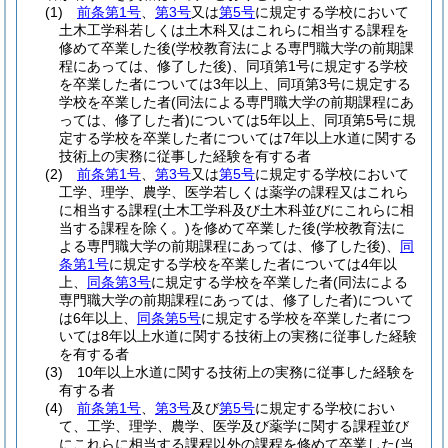
(1)
前条第1号
、
第3号
又は
第5号
に規定する学校において
土木工学科若しくは土木科又はこれらに相当する課程を
修めて卒業した後
(学校教育法による専門職大学の前期課
程にあっては、修了した後)
、同項第1号に規定する学校
を卒業した者については3年以上、同項第3号に規定する
学校を卒業した者
(同法による専門職大学の前期課程にあ
っては、修了した者)
については5年以上、同項第5号に規
定する学校を卒業した者については7年以上水道に関する
技術上の実務に従事した経験を有する者
(2)
前条第1号
、
第3号
又は
第5号
に規定する学校において
工学、理学、農学、医学若しくは薬学の課程又はこれら
に相当する課程
(土木工学科及び土木科並びにこれらに相
当する課程を除く。)
を修めて卒業した後
(学校教育法に
よる専門職大学の前期課程にあっては、修了した後)
、
同
条第1号
に規定する学校を卒業した者については4年以
上、
同条第3号
に規定する学校を卒業した者
(同法による
専門職大学の前期課程にあっては、修了した者)
について
は6年以上、
同条第5号
に規定する学校を卒業した者につ
いては8年以上水道に関する技術上の実務に従事した経験
を有する者
(3)
10年以上水道に関する技術上の実務に従事した経験を
有する者
(4)
前条第1号
、
第3号
及び
第5号
に規定する学校におい
て、工学、理学、農学、医学及び薬学に関する課程並び
にこれらに相当する課程以外の課程を修めて卒業した
(当