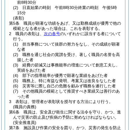
前8時30分
(2)
日直始業の時刻 午前8時30分終業の時刻 午後5時
15分
(表彰)
第5条
職員が顕著な功績をあげ、又は勤務成績が優秀で他の
模範となる者があった場合は、これを表彰する。
2
職員の表彰は、
次の各号
のいずれかに該当する者について
行う。
(1)
担当事務について抜群の努力をなし、その成績が顕著
な者
(2)
職務を通じ社会の賞讃を受け、著しく職員の名誉を高
揚した者
(3)
経費の節減又は事務能率の増進について創意工夫し、
実績をあげた者
(4)
部下の指導統率が優秀で顕著な業績をあげた者
(5)
職務上、特に有益な発明、考案又は改良をなした者
(6)
災害等に際し自己の危難を顧みず職務を遂行した者
(7)
その他職員の模範として推奨すべき業績又は善行のあ
った者
3
表彰は、管理者が表彰状を授与する方法により行う。
(職員の責務)
第6条
職員は、安全及び衛生に関する法令を守り、かつ、進
んで災害の防止及び疾病の予防に努めなければならない。
(安全推進員)
第7条
施設及び作業の安全を図り、かつ、災害の発生を防止