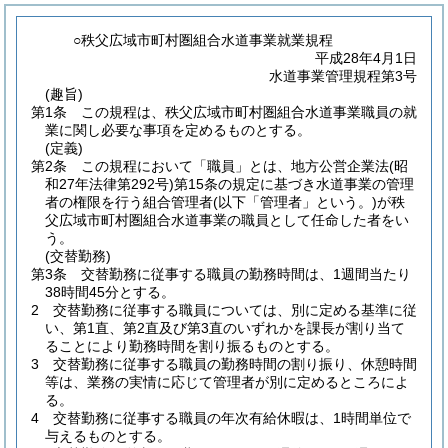
○秩父広域市町村圏組合水道事業就業規程
平成28年4月1日
水道事業管理規程第3号
(趣旨)
第1条
この規程は、秩父広域市町村圏組合水道事業職員の就
業に関し必要な事項を定めるものとする。
(定義)
第2条
この規程において「職員」とは、地方公営企業法
(昭
和27年法律第292号)
第15条の規定に基づき水道事業の管理
者の権限を行う組合管理者
(以下「管理者」という。)
が秩
父広域市町村圏組合水道事業の職員として任命した者をい
う。
(交替勤務)
第3条
交替勤務に従事する職員の勤務時間は、1週間当たり
38時間45分とする。
2
交替勤務に従事する職員については、別に定める基準に従
い、第1直、第2直及び第3直のいずれかを課長が割り当て
ることにより勤務時間を割り振るものとする。
3
交替勤務に従事する職員の勤務時間の割り振り、休憩時間
等は、業務の実情に応じて管理者が別に定めるところによ
る。
4
交替勤務に従事する職員の年次有給休暇は、1時間単位で
与えるものとする。