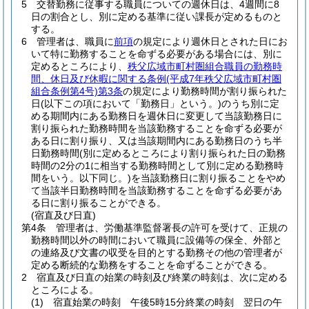
5
交替勤務に従事する職員についての週休日は、4週間に8
日の割合とし、別に定める基準に従い課長が定めるものと
する。
6
管理者は、職員に
前項
の規定により週休日とされた日にお
いて特に勤務することを命ずる必要がある場合には、別に
定めるところにより、
秩父広域市町村圏組合職員の勤務時
間、休日及び休暇に関する条例
(平成7年秩父広域市町村圏
組合条例第4号)
第3条
の規定により勤務時間が割り振られた
日
(以下この項において「勤務日」という。)
のうち別に定
める期間内にある勤務日を週休日に変更して当該勤務日に
割り振られた勤務時間を当該勤務することを命ずる必要が
ある日に割り振り、又は当該期間内にある勤務日のうち半
日勤務時間
(別に定めるところにより割り振られた日の勤務
時間の2分の1に相当する勤務時間として別に定める勤務時
間をいう。以下同じ。)
を当該勤務日に割り振ることをやめ
て当該半日勤務時間を当該勤務することを命ずる必要があ
る日に割り振ることができる。
(宿直及び日直)
第4条
管理者は、労働基準監督署長の許可を受けて、正規の
勤務時間以外の時間において職員に設備等の保全、外部と
の連絡及び文書の収受を目的とする勤務その他の管理者が
定める断続的な勤務をすることを命ずることができる。
2
宿直及び日直の始業の時刻及び終業の時刻は、次に定める
ところによる。
(1)
宿直始業の時刻 午後5時15分終業の時刻 翌日の午