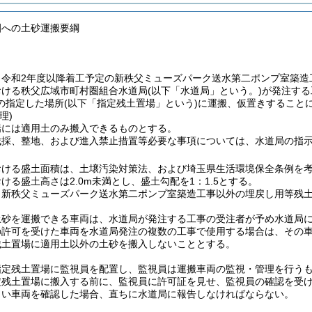
園への土砂運搬要綱
、令和2年度以降着工予定の新秩父ミューズパーク送水第二ポンプ室築造
おける秩父広域市町村圏組合水道局
(以下「水道局」という。)
が発注する
の指定した場所
(以下「指定残土置場」という)
に運搬、仮置きすること
理)
場には適用土のみ搬入できるものとする。
伐採、整地、および進入禁止措置等必要な事項については、水道局の指
ける盛土面積は、土壌汚染対策法、および埼玉県生活環境保全条例を考慮し
ける盛土高さは2.0m未満とし、盛土勾配を1：1.5とする。
、新秩父ミューズパーク送水第二ポンプ室築造工事以外の埋戻し用等残
土砂を運搬できる車両は、水道局が発注する工事の受注者が予め水道局
の許可を受けた車両を水道局発注の複数の工事で使用する場合は、その
残土置場に適用土以外の土砂を搬入しないこととする。
指定残土置場に監視員を配置し、監視員は運搬車両の監視・管理を行う
定残土置場に搬入する前に、監視員に許可証を見せ、監視員の確認を受
しい車両を確認した場合、直ちに水道局に報告しなければならない。