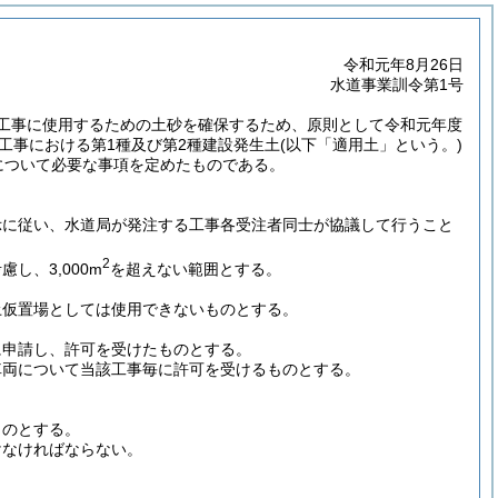
令和元年8月26日
水道事業訓令第1号
工事に使用するための土砂を確保するため、原則として令和元年度
工事における第1種及び第2種建設発生土
(以下「適用土」という。)
について必要な事項を定めたものである。
示に従い、水道局が発注する工事各受注者同士が協議して行うこと
2
、3,000m
を超えない範囲とする。
土仮置場としては使用できないものとする。
に申請し、許可を受けたものとする。
車両について当該工事毎に許可を受けるものとする。
ものとする。
けなければならない。