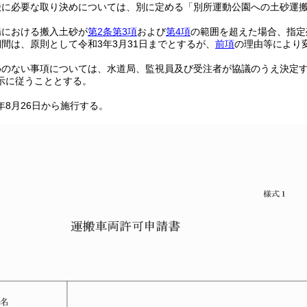
搬に必要な取り決めについては、別に定める「別所運動公園への土砂運
場における搬入土砂が
第2条第3項
および
第4項
の範囲を超えた場合、指定
間は、原則として令和3年3月31日までとするが、
前項
の理由等により
めのない事項については、水道局、監視員及び受注者が協議のうえ決定
示に従うこととする。
年8月26日から施行する。