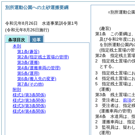
別所運動公園への土砂運搬要綱
○別所運動公
令和元年8月26日 水道事業訓令第1号
(趣旨)
(令和元年8月26日施行)
第1条
この要綱は
及び令和2年度に
条項目次
沿革
を別所運動公園内
本則
(指定残土置場の管
第1条
(趣旨)
第2条
指定残土置
第2条
(指定残土置場の管理)
2
指定残土置場の
第3条
(運搬)
とする。
第4条
(運搬車両の管理)
3
指定残土置場にお
第5条
(運用)
4
指定残土置場にお
第6条
(搬入先の変更)
5
指定残土置場は
第7条
(その他)
(運搬)
附則
第3条
残土置場に
様式1
(第3条関係)
2
受注者は、
前項
様式2
(第3条関係)
3
受注者は、指定
様式3
(第3条関係)
(運搬車両の管理)
様式4
(第4条関係)
第4条
水道局は、
2
運搬車両は、指
3
監視員は、疑わ
(運用)