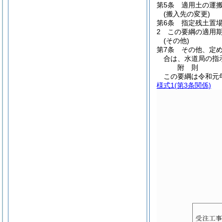
第5条
適用土の運
(搬入先の変更)
第6条
指定残土置
2
この要綱の適用期
(その他)
第7条
その他、定
合は、水道局の指
附
則
この要綱は令和元
様式1
(第3条関係)