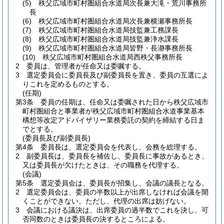
(5)
秩父広域市町村圏組合水道局次長兼大滝・荒川事務所
長
(6)
秩父広域市町村圏組合水道局次長兼横瀬事務所長
(7)
秩父広域市町村圏組合水道局技監兼工務課長
(8)
秩父広域市町村圏組合水道局技監兼浄水課長
(9)
秩父広域市町村圏組合水道局皆野・長瀞事務所長
(10)
秩父広域市町村圏組合水道局西秩父事務所長
2
委員は、管理者が任命又は委嘱する。
3
選定委員会に委員長及び副委員長を置き、委員の互選によ
りこれを定めるものとする。
(任期)
第3条
委員の任期は、任命又は委嘱された日から秩父広域市
町村圏組合と事業者が秩父広域市町村圏組合水道事業基本
構想等改定アドバイザリー業務委託の契約を締結する日ま
でとする。
(委員長及び副委員長)
第4条
委員長は、選定委員会を代表し、会務を総理する。
2
副委員長は、委員長を補佐し、委員長に事故があるとき、
又は委員長が欠けたときは、その職務を代理する。
(会議)
第5条
選定委員会は、委員長が招集し、会議の議長となる。
2
選定委員会は、委員の半数以上が出席しなければ会議を開
くことができない。
ただし、代理の出席は妨げない。
3
会議における議決は、出席委員の過半数でこれを決し、可
否同数のときは委員長の決するところによる。