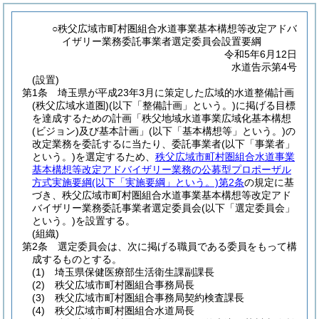
○秩父広域市町村圏組合水道事業基本構想等改定アドバ
イザリー業務委託事業者選定委員会設置要綱
令和5年6月12日
水道告示第4号
(設置)
第1条
埼玉県が平成23年3月に策定した広域的水道整備計画
(秩父広域水道圏)
(以下「整備計画」という。)
に掲げる目標
を達成するための計画「秩父地域水道事業広域化基本構想
(ビジョン)
及び基本計画」
(以下「基本構想等」という。)
の
改定業務を委託するに当たり、委託事業者
(以下「事業者」
という。)
を選定するため、
秩父広域市町村圏組合水道事業
基本構想等改定アドバイザリー業務の公募型プロポーザル
方式実施要綱
(以下「実施要綱」という。)
第2条
の規定に基
づき、秩父広域市町村圏組合水道事業基本構想等改定アド
バイザリー業務委託事業者選定委員会
(以下「選定委員会」
という。)
を設置する。
(組織)
第2条
選定委員会は、次に掲げる職員である委員をもって構
成するものとする。
(1)
埼玉県保健医療部生活衛生課副課長
(2)
秩父広域市町村圏組合事務局長
(3)
秩父広域市町村圏組合事務局契約検査課長
(4)
秩父広域市町村圏組合水道局長