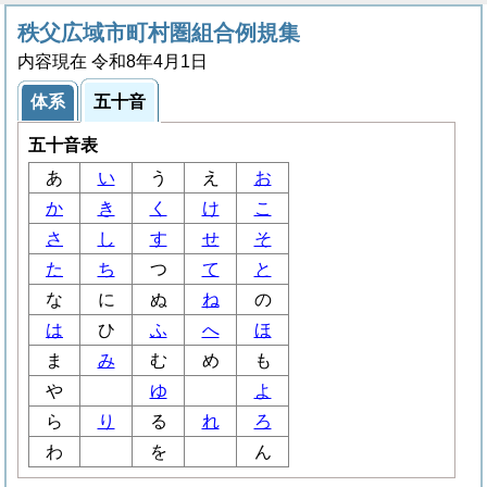
秩父広域市町村圏組合例規集
内容現在 令和8年4月1日
体系
五十音
五十音表
あ
い
う
え
お
か
き
く
け
こ
さ
し
す
せ
そ
た
ち
つ
て
と
な
に
ぬ
ね
の
は
ひ
ふ
へ
ほ
ま
み
む
め
も
や
ゆ
よ
ら
り
る
れ
ろ
わ
を
ん