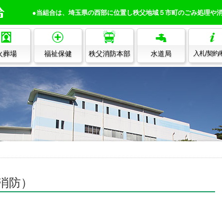
●当組合は、埼玉県の西部に位置し秩父地域５市町のごみ処理や
火葬場
福祉保健
秩父消防本部
水道局
入札/契約
消防）