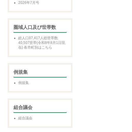
2026年7月号
圏域人口及び世帯数
総人口87,417人総世帯数
40,507世帯(令和8年8月1日現
在) 各市町別はこちら
例規集
例規集
組合議会
組合議会