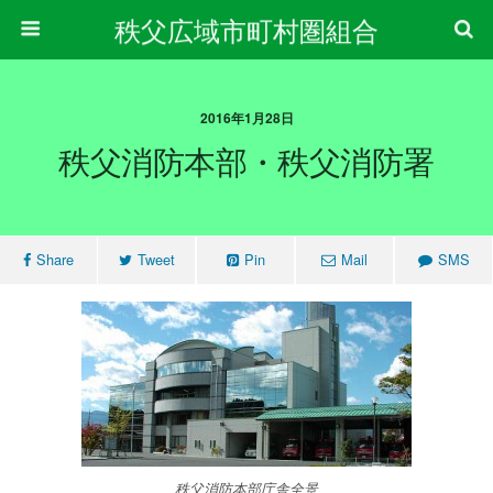
秩父広域市町村圏組合
2016年1月28日
秩父消防本部・秩父消防署
Share
Tweet
Pin
Mail
SMS
秩父消防本部庁舎全景