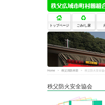
トップページ
ごみ/し尿
Home
秩父消防本部
秩父防火安全協
秩父防火安全協会