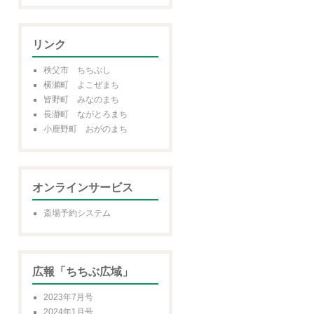
リンク
秩父市 ちちぶし
横瀬町 よこぜまち
皆野町 みなのまち
長瀞町 ながとろまち
小鹿野町 おがのまち
オンラインサービス
斎場予約システム
広報「ちちぶ広域」
2023年7月号
2024年1月号