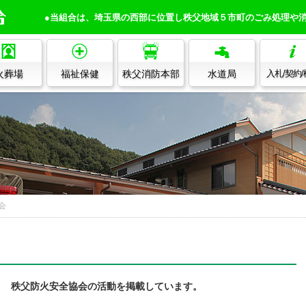
●当組合は、埼玉県の西部に位置し秩父地域５市町のごみ処理や
火葬場
福祉保健
秩父消防本部
水道局
入札/契約
会
秩父防火安全協会の活動を掲載しています。