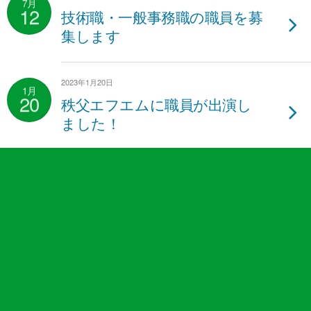
7月
12
技術職・一般事務職の職員を募
集します
2023年1月20日
1月
20
秩父エフエムに職員が出演し
ました！
2022年10月28日
10月
28
秩父消防本部 山岳救助隊
2022年1月4日
1月
4
ホテル・旅館等の「表示制
度」について