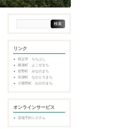
リンク
秩父市 ちちぶし
横瀬町 よこぜまち
皆野町 みなのまち
長瀞町 ながとろまち
小鹿野町 おがのまち
オンラインサービス
斎場予約システム