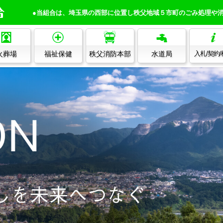
●当組合は、埼玉県の西部に位置し秩父地域５市町のごみ処理や
火葬場
福祉保健
秩父消防本部
水道局
入札/契約