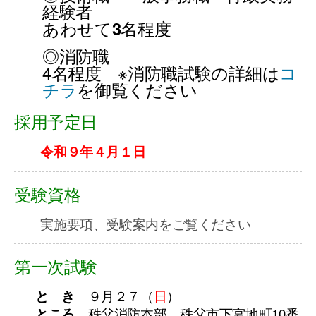
経験者
あわせて
名程度
3
◎消防職
4名程度 ※消防職試験の詳細は
コ
チラ
を御覧ください
採用予定日
令和９年４月１日
受験資格
実施要項、受験案内をご覧ください
第一次試験
と き
９月２７（
日
）
ところ
秩父消防本部 秩父市下宮地町10番