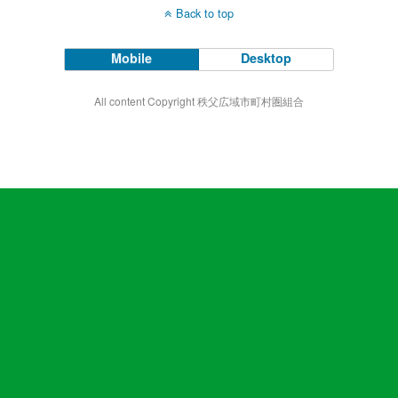
Back to top
Mobile
Desktop
All content Copyright 秩父広域市町村圏組合