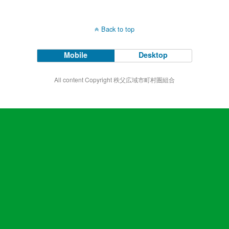
Back to top
Mobile
Desktop
All content Copyright 秩父広域市町村圏組合