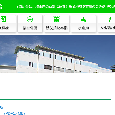
●当組合は、埼玉県の西部に位置し秩父地域５市町のごみ処理や
火葬場
福祉保健
秩父消防本部
水道局
入札/契約
B)
PDF1.4MB）