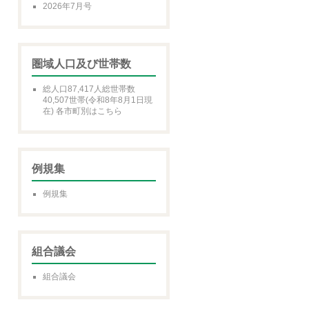
2026年7月号
圏域人口及び世帯数
総人口87,417人総世帯数
40,507世帯(令和8年8月1日現
在) 各市町別はこちら
例規集
例規集
組合議会
組合議会