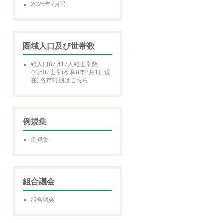
2026年7月号
圏域人口及び世帯数
総人口87,417人総世帯数
40,507世帯(令和8年8月1日現
在) 各市町別はこちら
例規集
例規集
組合議会
組合議会