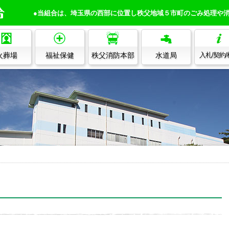
●当組合は、埼玉県の西部に位置し秩父地域５市町のごみ処理や
火葬場
福祉保健
秩父消防本部
水道局
入札/契約