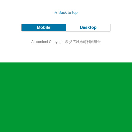
Back to top
Mobile
Desktop
All content Copyright 秩父広域市町村圏組合