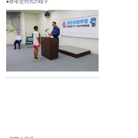
●辞令交付式の様子