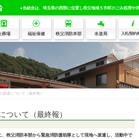
●当組合は、埼玉県の西部に位置し秩父地域５市町のごみ処理や
火葬場
福祉保健
秩父消防本部
水道局
入札/契約
の派遣について（最終報）
について（最終報）
、秩父消防本部から緊急消防援助隊として現地へ派遣し、活動中で