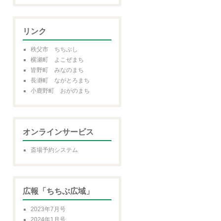
リンク
秩父市 ちちぶし
横瀬町 よこぜまち
皆野町 みなのまち
長瀞町 ながとろまち
小鹿野町 おがのまち
オンラインサービス
斎場予約システム
広報「ちちぶ広域」
2023年7月号
2024年1月号