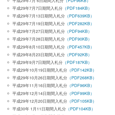
平成29年7月 6日期間入札分
（PDF96KB）
平成29年7月7日期間入札分
（PDF184KB）
平成29年7月13日期間入札分
（PDF639KB）
平成29年7月19日期間入札分
（PDF282KB）
平成29年7月27日期間入札分
（PDF94KB）
平成29年7月28日期間入札分
（PDF90KB）
平成29年8月10日期間入札分
（PDF457KB）
平成29年8月23日期間入札分
（PDF92KB）
平成29年9月7日期間入札分
（PDF187KB）
平成29年10月19日期間入札分
（PDF142KB）
平成29年10月26日期間入札分
（PDF268KB）
平成29年11月16日期間入札分
（PDF96KB）
平成29年12月14日期間入札分
（PDF99KB）
平成29年12月20日期間入札分
（PDF105KB）
平成30年 1月11日期間入札分
（PDF104KB）