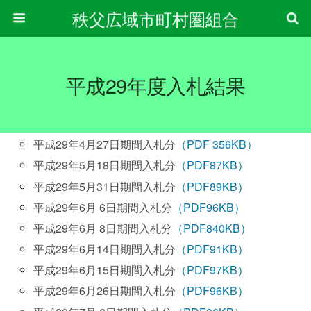
秩父広域市町村圏組合
平成29年度入札結果
平成29年4月27日期間入札分
（PDF 356KB）
平成29年5月18日期間入札分
（PDF87KB）
平成29年5月31日期間入札分
（PDF89KB）
平成29年6月 6日期間入札分
（PDF96KB）
平成29年6月 8日期間入札分
（PDF840KB）
平成29年6月14日期間入札分
（PDF91KB）
平成29年6月15日期間入札分
（PDF97KB）
平成29年6月26日期間入札分
（PDF96KB）