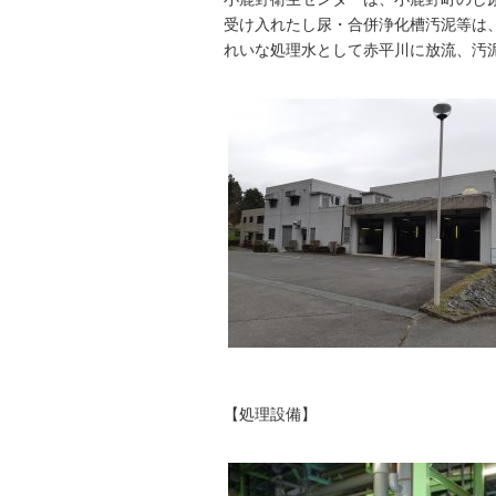
受け入れたし尿・合併浄化槽汚泥等は
れいな処理水として赤平川に放流、汚
【処理設備】