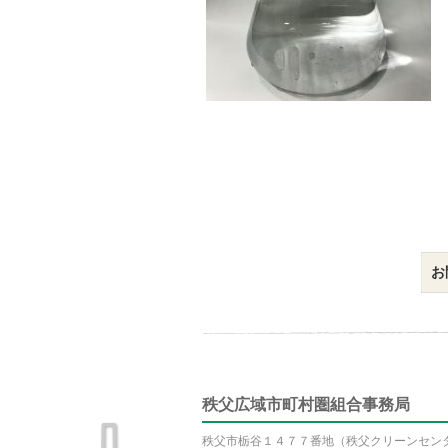
お
秩父広域市町村圏組合事務局
秩父市栃谷１４７７番地（秩父クリーンセン