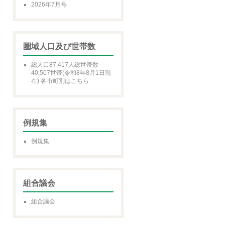
2026年7月号
圏域人口及び世帯数
総人口87,417人総世帯数
40,507世帯(令和8年8月1日現
在) 各市町別はこちら
例規集
例規集
組合議会
組合議会