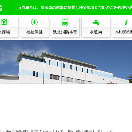
●当組合は、埼玉県の西部に位置し秩父地域５市町のごみ処理や
火葬場
福祉保健
秩父消防本部
水道局
入札/契約
尿・合併浄化槽汚泥等を受け入れて、衛生的に処理しています。