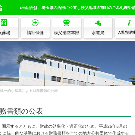
●当組合は、埼玉県の西部に位置し秩父地域５市町のごみ処理や
火葬場
福祉保健
秩父消防本部
水道局
入札/契約
統一的な基準による財務書類の公表
務書類の公表
開示するとともに、財政の効率化・適正化のため、平成26年5月の
までに統一的な基準における財務書類を全ての地方公共団体で作成する