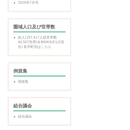
2026年7月号
圏域人口及び世帯数
総人口87,417人総世帯数
40,507世帯(令和8年8月1日現
在) 各市町別はこちら
例規集
例規集
組合議会
組合議会