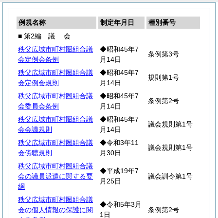
例規名称
制定年月日
種別番号
■ 第2編
議
会
秩父広域市町村圏組合議
◆昭和45年7
条例第3号
会定例会条例
月14日
秩父広域市町村圏組合議
◆昭和45年7
規則第1号
会定例会規則
月14日
秩父広域市町村圏組合議
◆昭和45年7
条例第2号
会委員会条例
月14日
秩父広域市町村圏組合議
◆昭和45年7
議会規則第1号
会会議規則
月14日
秩父広域市町村圏組合議
◆令和3年11
議会規則第1号
会傍聴規則
月30日
秩父広域市町村圏組合議
◆平成19年7
会の議員派遣に関する要
議会訓令第1号
月25日
綱
秩父広域市町村圏組合議
◆令和5年3月
会の個人情報の保護に関
条例第2号
1日