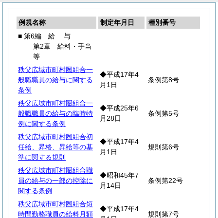
例規名称
制定年月日
種別番号
■ 第6編
給
与
第2章 給料・手当
等
秩父広域市町村圏組合一
◆平成17年4
般職職員の給与に関する
条例第8号
月1日
条例
秩父広域市町村圏組合一
◆平成25年6
般職職員の給与の臨時特
条例第5号
月28日
例に関する条例
秩父広域市町村圏組合初
◆平成17年4
任給、昇格、昇給等の基
規則第6号
月1日
準に関する規則
秩父広域市町村圏組合職
◆昭和45年7
員の給与の一部の控除に
条例第22号
月14日
関する条例
秩父広域市町村圏組合短
◆平成17年4
時間勤務職員の給料月額
規則第7号