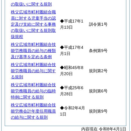
の取扱いに関する規則
秩父広域市町村圏組合職
員に対する児童手当の認
◆平成17年1
定及び支給に関する事務
訓令第1号
月13日
の取扱いに関する規則取
扱規程
秩父広域市町村圏組合技
◆平成17年4
能労務職員の給与の種類
条例第9号
月1日
及び基準を定める条例
秩父広域市町村圏組合技
◆昭和45年8
能労務職員の給与に関す
規則第2号
月20日
る規則
秩父広域市町村圏組合技
◆平成25年6
能労務職員の給与の臨時
規則第6号
月28日
特例に関する規則
秩父広域市町村圏組合技
◆令和2年4月
能労務会計年度任用職員
規則第9号
1日
の給与に関する規則
内容現在 令和8年4月1日