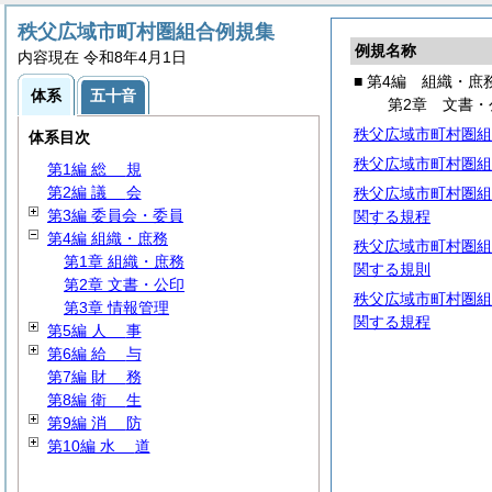
秩父広域市町村圏組合例規集
例規名称
内容現在 令和8年4月1日
■ 第4編 組織・庶
体系
五十音
第2章 文書・
秩父広域市町村圏組
体系目次
秩父広域市町村圏組
第1編
総
規
第2編
議
会
秩父広域市町村圏組
第3編 委員会・委員
関する規程
第4編 組織・庶務
秩父広域市町村圏組
第1章 組織・庶務
関する規則
第2章 文書・公印
秩父広域市町村圏組
第3章 情報管理
関する規程
第5編
人
事
第6編
給
与
第7編
財
務
第8編
衛
生
第9編
消
防
第10編
水
道