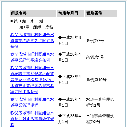
例規名称
制定年月日
種別番号
■ 第10編
水
道
第1章 組織・庶務
秩父広域市町村圏組合水
◆平成28年3
道事業の設置等に関する
条例第7号
月1日
条例
秩父広域市町村圏組合水
◆平成28年4
条例第9号
道事業経営審議会条例
月1日
秩父広域市町村圏組合水
道布設工事監督者の配置
◆平成28年4
基準及び資格基準並びに
条例第10号
月1日
水道技術管理者の資格基
準に関する条例
秩父広域市町村圏組合水
◆平成28年4
水道事業管理規
道事業管理規程
月1日
程第1号
秩父広域市町村圏組合水
◆平成28年4
水道事業管理規
道局に対する事務委任規
月1日
程第2号
程