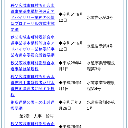
秩父広域市町村圏組合水
道事業基本構想等改定ア
◆令和5年6月
ドバイザリー業務の公募
水道告示第3号
12日
型プロポーザル方式実施
要綱
秩父広域市町村圏組合水
道事業基本構想等改定ア
◆令和5年6月
水道告示第4号
ドバイザリー業務委託事
12日
業者選定委員会設置要綱
秩父広域市町村圏組合水
◆平成28年4
水道事業管理規
道事業就業規程
月1日
程第3号
秩父広域市町村圏組合水
道布設工事監督者及び水
◆平成28年4
水道事業管理規
道技術管理者に関する規
月1日
程第4号
程
別所運動公園への土砂運
◆令和元年8
水道事業訓令第
搬要綱
月26日
1号
第2章 人事・給与
秩父広域市町村圏組合企
◆平成28年4