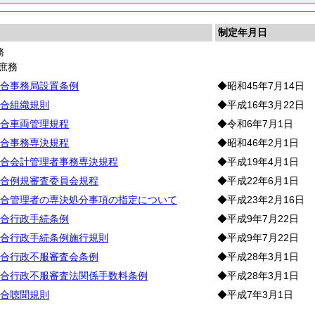
制定年月日
務
庶務
合事務局設置条例
◆昭和45年7月14日
合組織規則
◆平成16年3月22日
合車両管理規程
◆令和6年7月1日
合事務専決規程
◆昭和46年2月1日
合会計管理者事務専決規程
◆平成19年4月1日
合例規審査委員会規程
◆平成22年6月1日
合管理者の専決処分事項の指定について
◆平成23年2月16日
合行政手続条例
◆平成9年7月22日
合行政手続条例施行規則
◆平成9年7月22日
合行政不服審査会条例
◆平成28年3月1日
合行政不服審査法関係手数料条例
◆平成28年3月1日
合聴聞規則
◆平成7年3月1日