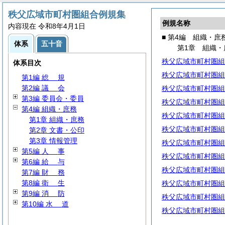
秩父広域市町村圏組合例規集
例規名称
内容現在 令和8年4月1日
■ 第4編 組織・庶
体系
五十音
第1章 組織・
秩父広域市町村圏組
体系目次
秩父広域市町村圏組
第1編
総
規
第2編
議
会
秩父広域市町村圏組
第3編 委員会・委員
秩父広域市町村圏組
第4編 組織・庶務
秩父広域市町村圏組
第1章 組織・庶務
秩父広域市町村圏組
第2章 文書・公印
第3章 情報管理
秩父広域市町村圏組
第5編
人
事
秩父広域市町村圏組
第6編
給
与
秩父広域市町村圏組
第7編
財
務
第8編
衛
生
秩父広域市町村圏組
第9編
消
防
秩父広域市町村圏組
第10編
水
道
秩父広域市町村圏組