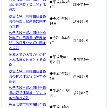
◆平成7年6月
員の勤務時間等に関する
訓令第5号
1日
規程
秩父広域市町村圏組合職
◆令和4年9月
員の時差出勤勤務に関す
訓令第5号
16日
る規程
秩父広域市町村圏組合会
計年度任用職員の勤務時
◆令和2年4月
規則第8号
間、休日及び休暇に関す
1日
る規則
昭和天皇の大喪の礼の行
◆平成元年2
われる日を休日とする条
条例第2号
月23日
例
秩父広域市町村圏組合職
◆平成4年3月
員の育児休業等に関する
条例第2号
2日
条例
秩父広域市町村圏組合職
◆平成4年3月
員の育児休業等に関する
規則第7号
30日
条例施行規則
秩父広域市町村圏組合職
◆平成21年8