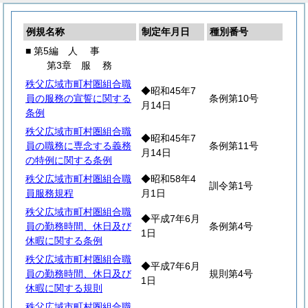
例規名称
制定年月日
種別番号
■ 第5編
人
事
第3章
服
務
秩父広域市町村圏組合職
◆昭和45年7
員の服務の宣誓に関する
条例第10号
月14日
条例
秩父広域市町村圏組合職
◆昭和45年7
員の職務に専念する義務
条例第11号
月14日
の特例に関する条例
秩父広域市町村圏組合職
◆昭和58年4
訓令第1号
員服務規程
月1日
秩父広域市町村圏組合職
◆平成7年6月
員の勤務時間、休日及び
条例第4号
1日
休暇に関する条例
秩父広域市町村圏組合職
◆平成7年6月
員の勤務時間、休日及び
規則第4号
1日
休暇に関する規則
秩父広域市町村圏組合職