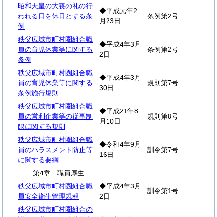
昭和天皇の大喪の礼の行
◆平成元年2
われる日を休日とする条
条例第2号
月23日
例
秩父広域市町村圏組合職
◆平成4年3月
員の育児休業等に関する
条例第2号
2日
条例
秩父広域市町村圏組合職
◆平成4年3月
員の育児休業等に関する
規則第7号
30日
条例施行規則
秩父広域市町村圏組合職
◆平成21年8
員の営利企業等の従事制
規則第8号
月10日
限に関する規則
秩父広域市町村圏組合職
◆令和4年9月
員のハラスメント防止等
訓令第7号
16日
に関する要綱
第4章 職員厚生
秩父広域市町村圏組合職
◆平成4年3月
訓令第1号
員安全衛生管理規程
2日
秩父広域市町村圏組合の