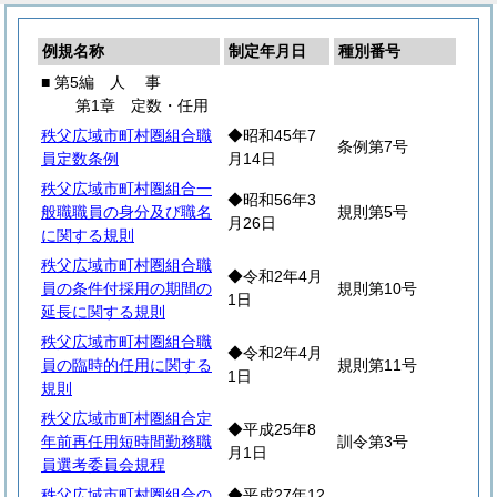
例規名称
制定年月日
種別番号
■ 第5編
人
事
第1章 定数・任用
秩父広域市町村圏組合職
◆昭和45年7
条例第7号
員定数条例
月14日
秩父広域市町村圏組合一
◆昭和56年3
般職職員の身分及び職名
規則第5号
月26日
に関する規則
秩父広域市町村圏組合職
◆令和2年4月
員の条件付採用の期間の
規則第10号
1日
延長に関する規則
秩父広域市町村圏組合職
◆令和2年4月
員の臨時的任用に関する
規則第11号
1日
規則
秩父広域市町村圏組合定
◆平成25年8
年前再任用短時間勤務職
訓令第3号
月1日
員選考委員会規程
秩父広域市町村圏組合の
◆平成27年12