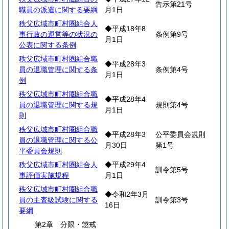
告示第21号
職員の派遣に関する要綱
月1日
秩父広域市町村圏組合人
◆平成18年8
事行政の運営等の状況の
条例第9号
月1日
公表に関する条例
秩父広域市町村圏組合職
◆平成28年3
員の退職管理に関する条
条例第4号
月1日
例
秩父広域市町村圏組合職
◆平成28年4
員の退職管理に関する規
規則第4号
月1日
則
秩父広域市町村圏組合職
◆平成28年3
公平委員会規則
員の退職管理に関する公
月30日
第1号
平委員会規則
秩父広域市町村圏組合人
◆平成29年4
訓令第5号
事評価実施規程
月1日
秩父広域市町村圏組合職
◆令和2年3月
員の主査級試験に関する
訓令第3号
16日
要綱
第2章 分限・懲戒