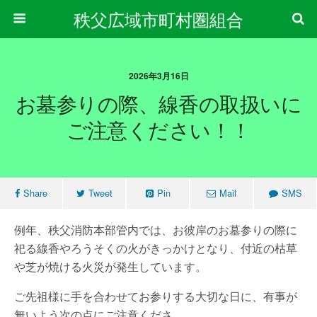
秩父広域市町村圏組合
2026年3月16日
お墓参りの際、線香の取扱いに
ご注意ください！！
Share
Tweet
Pin
Mail
SMS
例年、秩父消防本部管内では、お彼岸のお墓参りの際に
祀る線香やろうそくの火がきっかけとなり、付近の枯草
や芝が焼ける火災が発生しています。
ご先祖様に手を合わせてお参りする大切な日に、有事が
無いよう次の点にご注意くださ