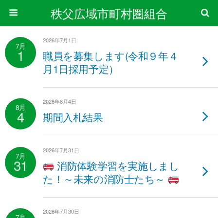
秩父広域市町村圏組合
2026年7月1日
7月
1
職員を募集します(令和９年４
月1日採用予定）
2026年8月4日
8月
4
期間入札結果
2026年7月31日
7月
31
消防体験学習を実施しまし
た！～未来の消防士たち～
2026年7月30日
7月