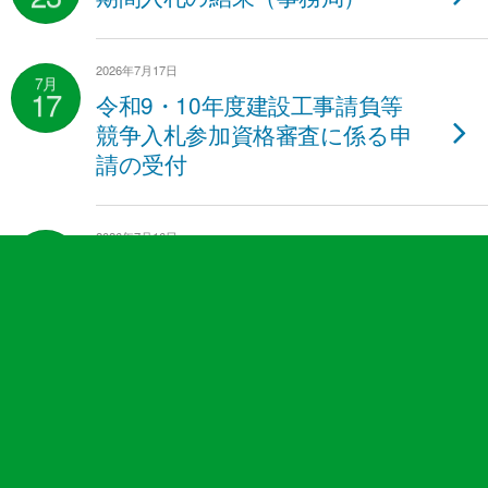
2026年7月17日
7月
17
令和9・10年度建設工事請負等
競争入札参加資格審査に係る申
請の受付
2026年7月16日
7月
16
秩父広域市町村圏組合概算数量
発注方式試行要領について
2026年7月1日
7月
1
公式Instagram「ちちぶ広域
Smile」を開設しました