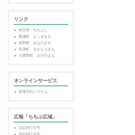
リンク
秩父市 ちちぶし
横瀬町 よこぜまち
皆野町 みなのまち
長瀞町 ながとろまち
小鹿野町 おがのまち
オンラインサービス
斎場予約システム
広報「ちちぶ広域」
2023年7月号
2024年1月号