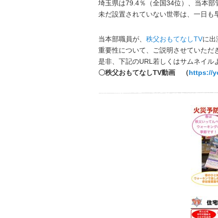
埼玉県は79.4％（全国34位）、当本
未だ設置されていない世帯は、一日も
当本部職員が、
秩父おもてなしTV
に出
重要性について、ご説明させていただ
是非、下記のURL若しくはサムネイル
〇秩父おもてなしTV動画 （
https:/