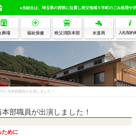
●当組合は、埼玉県の西部に位置し秩父地域５市町のごみ処理や
火葬場
福祉保健
秩父消防本部
水道局
入札/契約
TVに当本部職員が出演しました！
当本部職員が出演しました！
るために