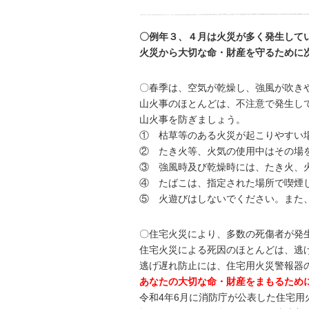
〇例年３、４月は火災が多く発生して
火災から大切な命・財産を守るために
〇春季は、空気が乾燥し、強風が吹き
山火事のほとんどは、不注意で発生し
山火事を防ぎましょう。
① 枯草等のある火災が起こりやすい
② たき火等、火気の使用中はその場
③ 強風時及び乾燥時には、たき火、
④ たばこは、指定された場所で喫煙
⑤ 火遊びはしないでください。また
〇住宅火災により、多数の死傷者が発
住宅火災による死因のほとんどは、逃
逃げ遅れ防止には、住宅用火災警報器
あなたの大切な命・財産をまもるため
令和4年6月に消防庁が公表した住宅用