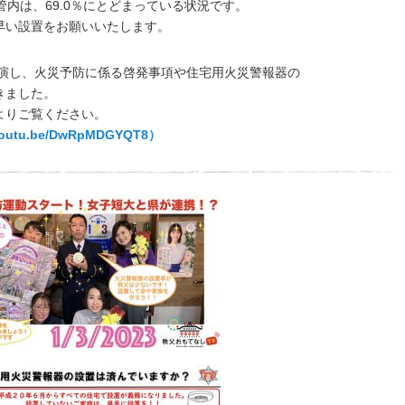
部管内は、69.0％にとどまっている状況です。
早い設置をお願いいたします。
演し、火災予防に係る啓発事項や住宅用火災警報器の
きました。
よりご覧ください。
/youtu.be/DwRpMDGYQT8）