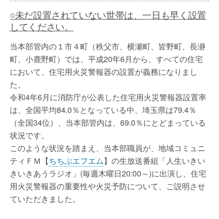
○未だ設置されていない世帯は、一日も早く設置
してください。
当本部管内の１市４町（秩父市、横瀬町、皆野町、長瀞
町、小鹿野町）では、平成20年6月から、すべての住宅
において、住宅用火災警報器の設置が義務になりまし
た。
令和4年6月に消防庁が公表した住宅用火災警報器設置率
は、全国平均84.0％となっている中、埼玉県は79.4％
（全国34位）、当本部管内は、69.0％にとどまっている
状況です。
このような状況を踏まえ、当本部職員が、地域コミュニ
ティＦＭ【
ちちぶエフエム
】の生放送番組「人生いきい
きいきあうラジオ」(毎週木曜日20:00～)に出演し、住宅
用火災警報器の重要性や火災予防について、ご説明させ
ていただきました。