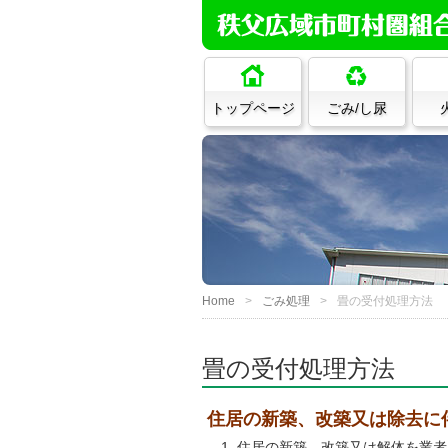
トップページ
ごみ/し尿
Home
ごみ処理
畳の受付処理方法
畳の受付処理方法
住居の新築、改築又は除去に
住居の新築、改築又は解体を業者