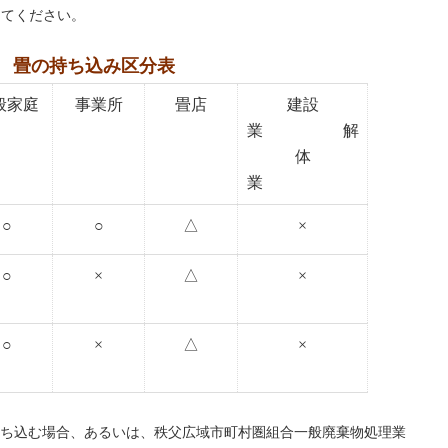
してください。
畳の持ち込み区分表
般家庭
事業所
畳店
建設
業 解
体
業
○
○
△
×
○
×
△
×
○
×
△
×
持ち込む場合、あるいは、秩父広域市町村圏組合一般廃棄物処理業