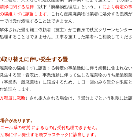
清掃に関する法律
（以下「廃棄物処理法」という。）
により特定の事
の繊維くずに該当します
。これら産業廃棄物は業者に処分する義務が
ーでは受付処理することはできません。
解体された畳を施工依頼者（施主）がご自身で秩父クリーンセンター
処理することはできません。工事を施工した業者へご相談してくださ
の取り替えに伴い発生する畳
廃棄物の繊維くずに該当する特定の事業活動に伴う業種に含まれない
発生する畳・畳表は、事業活動に伴って生じる廃棄物のうち産業廃棄
（事業系一般廃棄物）に該当するため、１日一回のみ６畳分を限度と
付処理をします。
方程度に裁断
）され搬入される場合は、６畳分までという制限には該
る場合があります。
ビニール系の材質
によるものは受付処理できません。
業活動に伴い発生する廃プラスチックに該当します。