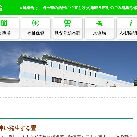
●当組合は、埼玉県の西部に位置し秩父地域５市町のごみ処理や
火葬場
福祉保健
秩父消防本部
水道局
入札/契約
伴い発生する畳
（工務店、大工などの建設建築業・解体業）により施工し、その際に