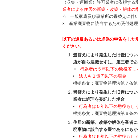
（収集・運搬業）許可業者に依頼する
業者による住居の新築・改築・解体の
△ 一般家庭及び事業所の畳替えに伴
× 産業廃棄物に該当するため受付処
以下の違反あるいは虚偽の申告をした
ください。
畳替えにより発生した旧畳につい
店が自ら運搬せずに、第三者であ
•
行為者は５年以下の懲役若し
•
法人も３億円以下の罰金
根拠条文：廃棄物処理法第７条第
畳替えにより発生した旧畳につい
業者に処理を委託した場合
•
行為者は５年以下の懲役もし
根拠条文：廃棄物処理法第６条の
住居の新築、改築や解体を業者に
廃棄物に該当する畳であるにもか
•
行為者は５年以下の懲役もし