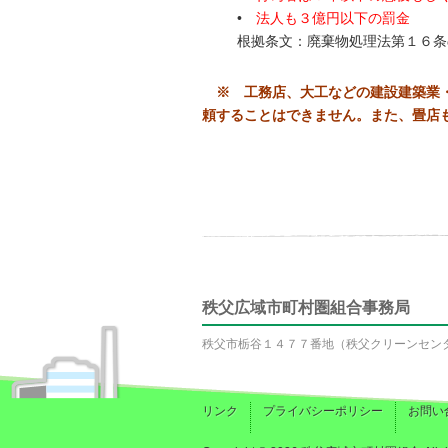
•
法人も３億円以下の罰金
根拠条文：廃棄物処理法第１６条
※ 工務店、大工などの建設建築業
頼
す
ることはできません。また、畳店
秩父広域市町村圏組合事務局
秩父市栃谷１４７７番地（秩父クリーンセン
リンク
プライバシーポリシー
お問い