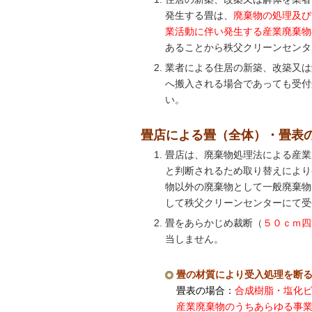
発生する畳は、
廃棄物の処理及び
業活動に伴い発生する産業廃棄物
あることから秩父クリーンセンタ
業者による住居の新築、改築又は
へ搬入される場合であっても受付
い。
畳店による畳（全体）・畳表
畳店は、廃棄物処理法による産業
と判断されるため取り替えにより
物以外の廃棄物として一般廃棄物
して秩父クリーンセンターにて受
畳をあらかじめ裁断（
５０ｃｍ四
当しません。
畳の材質により受入処理を断
畳表の場合：
合成樹脂・塩化
産業廃棄物のうちあらゆる事