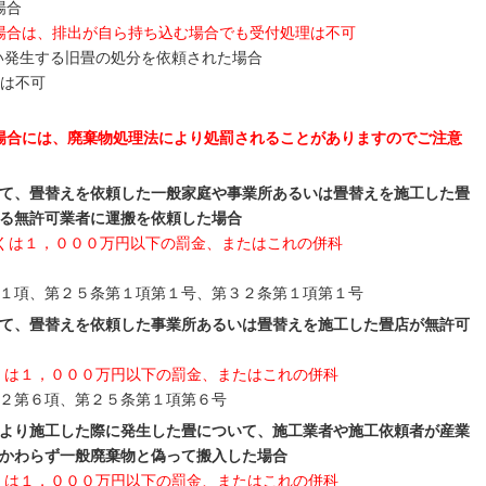
場合
場合は、排出が自ら持ち込む場合でも受付処理は不可
い発生する旧畳の処分を依頼された場合
理は不可
場合には、廃棄物処理法により処罰されることがありますのでご注意
て、畳替えを依頼した一般家庭や事業所あるいは畳替えを施工した畳
る無許可業者に運搬を依頼した場合
くは１，０００万円以下の罰金、またはこれの併科
１項、第２５条第１項第１号、第３２条第１項第１号
て、畳替えを依頼した事業所あるいは畳替えを施工した畳店が無許可
くは１，０００万円以下の罰金、またはこれの併科
２第６項、第２５条第１項第６号
より施工した際に発生した畳について、施工業者や施工依頼者が産業
かわらず一般廃棄物と偽って搬入した場合
くは１，０００万円以下の罰金、またはこれの併科