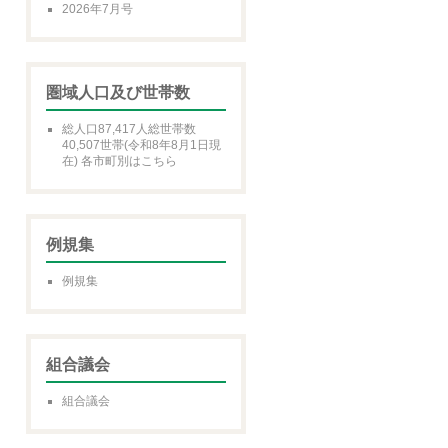
2026年7月号
圏域人口及び世帯数
総人口87,417人総世帯数
40,507世帯(令和8年8月1日現
在) 各市町別はこちら
例規集
例規集
組合議会
組合議会