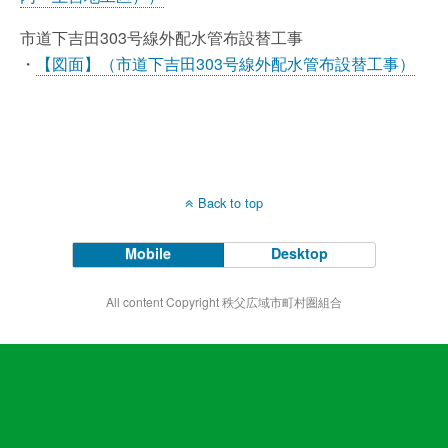
市道下吉田303号線外配水管布設替工事
・
【図面】（市道下吉田303号線外配水管布設替工事）
Back to top
Mobile
Desktop
All content Copyright 秩父広域市町村圏組合