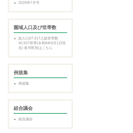
2026年7月号
圏域人口及び世帯数
総人口87,417人総世帯数
40,507世帯(令和8年8月1日現
在) 各市町別はこちら
例規集
例規集
組合議会
組合議会