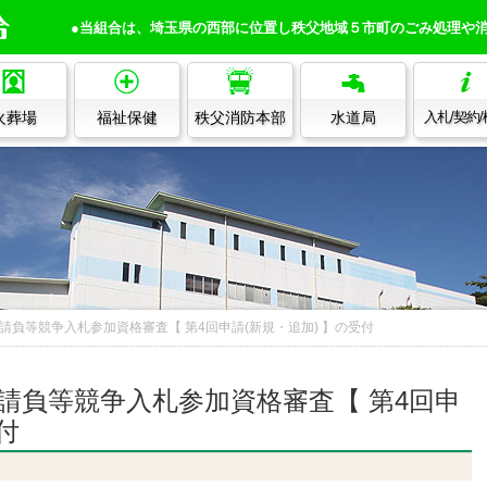
●当組合は、埼玉県の西部に位置し秩父地域５市町のごみ処理や
火葬場
福祉保健
秩父消防本部
水道局
入札/契約
請負等競争入札参加資格審査【 第4回申請(新規・追加) 】の受付
請負等競争入札参加資格審査【 第4回申
付