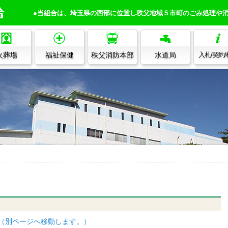
●当組合は、埼玉県の西部に位置し秩父地域５市町のごみ処理や
火葬場
福祉保健
秩父消防本部
水道局
入札/契約
す（別ページへ移動します。）