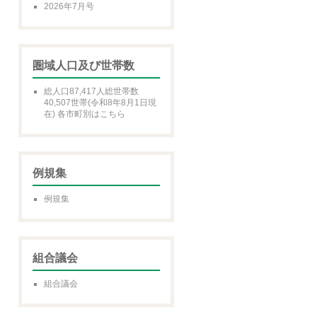
2026年7月号
圏域人口及び世帯数
総人口87,417人総世帯数
40,507世帯(令和8年8月1日現
在) 各市町別はこちら
例規集
例規集
組合議会
組合議会