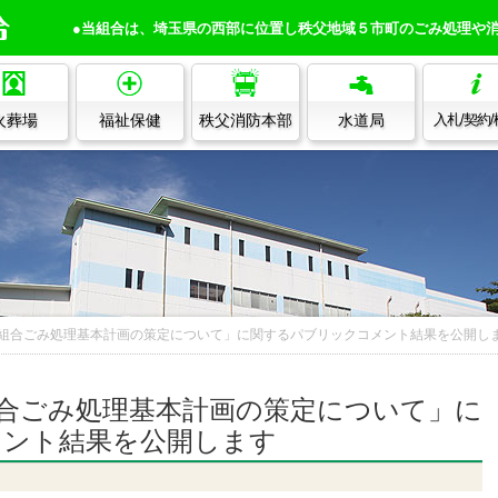
●当組合は、埼玉県の西部に位置し秩父地域５市町のごみ処理や
火葬場
福祉保健
秩父消防本部
水道局
入札/契約
組合ごみ処理基本計画の策定について」に関するパブリックコメント結果を公開し
合ごみ処理基本計画の策定について」に
メント結果を公開します