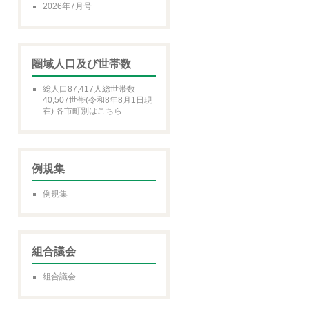
2026年7月号
圏域人口及び世帯数
総人口87,417人総世帯数
40,507世帯(令和8年8月1日現
在) 各市町別はこちら
例規集
例規集
組合議会
組合議会