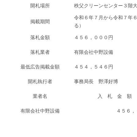
開札場所
秩父クリーンセンター３階
令和６年７月から令和７年
掲載期間
る）
落札金額
４５６，０００円
落札業者
有限会社中野設備
最低広告掲載金額
４５４，５４６円
開札執行者
事務局長 野澤好博
業者名
入 札 金 額
有限会社中野設備
４５６，
・