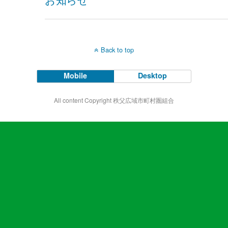
Back to top
Mobile
Desktop
All content Copyright 秩父広域市町村圏組合