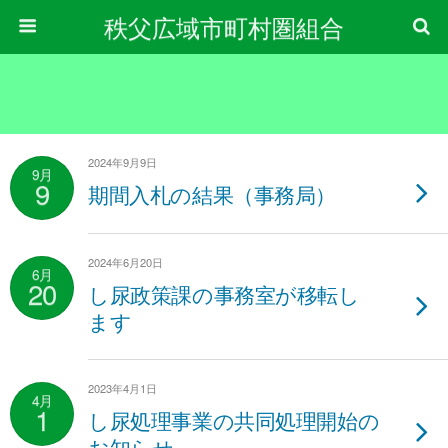
秩父広域市町村圏組合
2024年9月9日
9月
9
期間入札の結果（事務局）
2024年6月20日
6月
20
し尿政策課の事務室が移転し
ます
2023年4月1日
4月
1
し尿処理事業の共同処理開始の
お知らせ