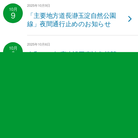
2025年10月9日
10月
9
「主要地方道長瀞玉淀自然公園
線」夜間通行止めのお知らせ
2025年10月6日
10月
6
令和7・8年度建設工事請負等競
争入札参加資格審査【 第3回申
請(新規・追加) 】の受付
2025年10月1日
10月
1
令和７年度応急手当普及員講習
の開催について
2025年9月26日
9月