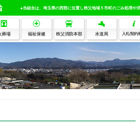
●当組合は、埼玉県の西部に位置し秩父地域５市町のごみ処理や
火葬場
福祉保健
秩父消防本部
水道局
入札/契約