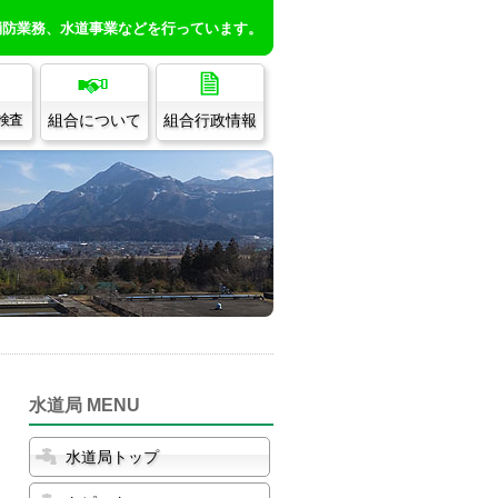
消防業務、水道事業などを行っています。
組合について
組合行政情報
/検査
水道局 MENU
水道局トップ