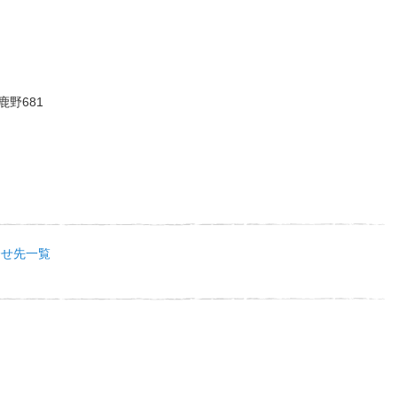
鹿野681
合せ先一覧