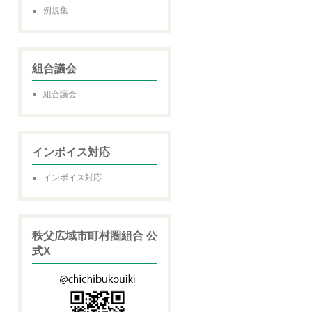
例規集
組合議会
組合議会
インボイス対応
インボイス対応
秩父広域市町村圏組合 公
式X