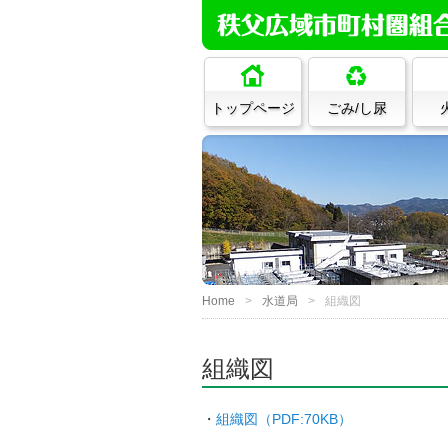
トップページ
ごみ/し尿
Home
水道局
組織図
組織図
・
組織図（PDF:70KB）