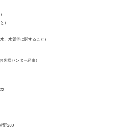
と）
こと）
）
漏水、水質等に関すること）
水道お客様センター経由）
22
皆野283