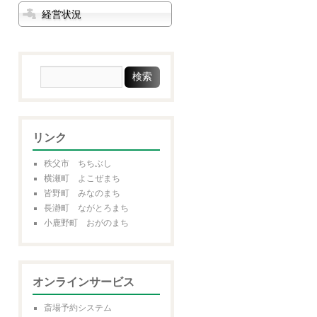
経営状況
リンク
秩父市 ちちぶし
横瀬町 よこぜまち
皆野町 みなのまち
長瀞町 ながとろまち
小鹿野町 おがのまち
オンラインサービス
斎場予約システム