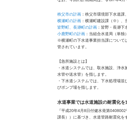
秩父市の計画
：秩父市環境部下水道課
横瀬町の計画
：横瀬町建設課（※）、
皆野町、長瀞町の計画
：皆野・長瀞下
小鹿野町の計画
：当組合水道局（単独
※横瀬町の下水道事業担当課について
管されています。
【急所施設とは】
・水道システムでは、取水施設、浄水
水管や送水管）を指します。
・下水道システムでは、下水処理場並
びポンプ場を指します。
水道事業では水道施設の耐震化を
『平成20年4月8日付健水発第0408
課長））に基づき、水道管路耐震化を