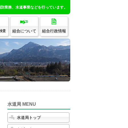
消防業務、水道事業などを行っています。
組合について
組合行政情報
/検査
水道局 MENU
水道局トップ