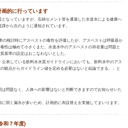
計画的に行っています
題となっていますが、石綿セメント管を通過した水道水による健康へ
道課から次のように通知されています。
準の検討時にアスベストの毒性を評価したが、アスベストは呼吸器か
う毒性は極めて小さくまた、水道水中のアスベストの存在量は問題と
水質基準の設定はおこなわないとした。
・公表している飲料水水質ガイドラインにおいても、飲料水中のアス
響の観点からガイドライン値を定める必要はないと結論できる。」と
用は問題なく、人体への影響はないと判断できますのでお知らせいた
動に弱く漏水が多いため、計画的に布設替えを実施してまいります。
令和７年度)