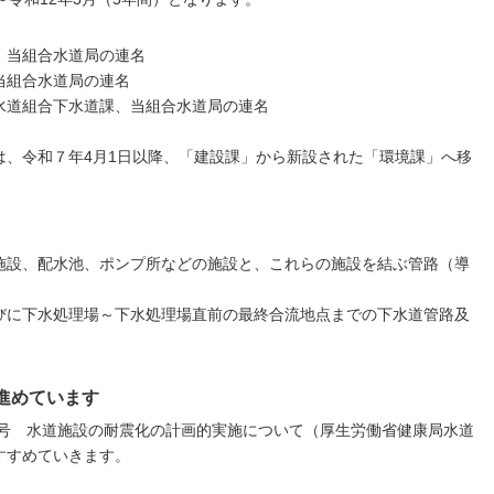
、当組合水道局の連名
当組合水道局の連名
水道組合下水道課、当組合水道局の連名
）
は、令和７年4月1日以降、「建設課」から新設された「環境課」へ移
施設、配水池、ポンプ所などの施設と、これらの施設を結ぶ管路（導
びに下水処理場～下水処理場直前の最終合流地点までの下水道管路及
進めています
002号 水道施設の耐震化の計画的実施について（厚生労働省健康局水道
すすめていきます。