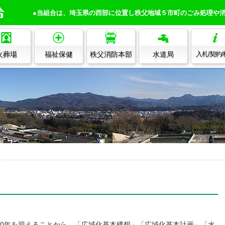
●当組合は、埼玉県の西部に位置し秩父地域５市町のごみ処理や
火葬場
福祉保健
秩父消防本部
水道局
入札/契約
10年を迎えることから、「広域化基本構想」「広域化基本計画」「水