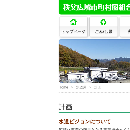
トップページ
ごみ/し尿
Home
水道局
計画
計画
水道ビジョンについて
広域化事業の節目となる事業統合から