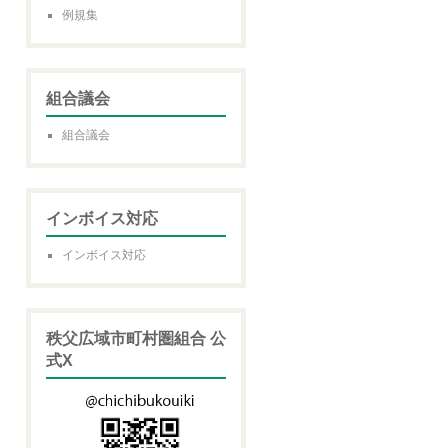
例規集
組合議会
組合議会
インボイス対応
インボイス対応
秩父広域市町村圏組合 公
式X