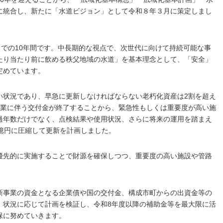
に統合し、新たに「水道ビジョン」として令和８年３月に策定しまし
までの10年間です。中長期的な視点で、次世代に向けて持続可能な事
たり当たり前に飲める秩父地域の水道」を基本理念として、「安全」
定めています。
い状況であり、早急に更新しなければならない老朽化資産は2割を超え
事業に伴う交付金が終了することから、緊急性もしくは重要度が高い施
過年数だけでなく、点検結果や使用状況、さらに将来の運用を踏まえ
億円に圧縮して更新を計画しました。
優先的に実施することで財源を確保しつつ、重要度の高い施設や管路
新事業の資金となる企業債や国の交付金、構成市町からの出資金等の
、状況に応じて計画を検証し、令和8年度以降の補助金等を最大限に活
保に努めていきます。