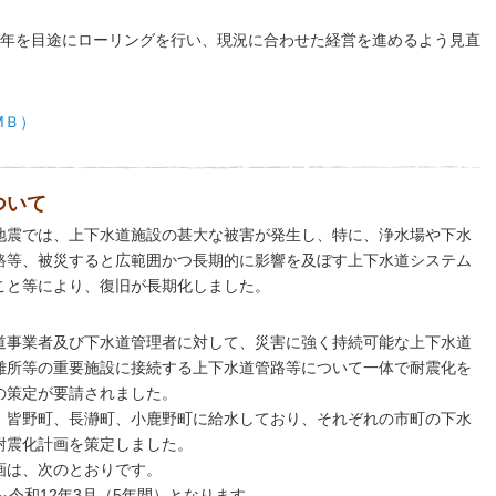
5年を目途にローリングを行い、現況に合わせた経営を進めるよう見直
MＢ）
ついて
地震では、上下水道施設の甚大な被害が発生し、特に、浄水場や下水
路等、被災すると広範囲かつ長期的に影響を及ぼす上下水道システム
こと等により、復旧が長期化しました。
道事業者及び下水道管理者に対して、災害に強く持続可能な上下水道
難所等の重要施設に接続する上下水道管路等について一体で耐震化を
の策定が要請されました。
、皆野町、長瀞町、小鹿野町に給水しており、それぞれの市町の下水
耐震化計画を策定しました。
画は、次のとおりです。
～令和12年3月（5年間）となります。