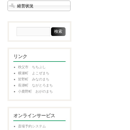
経営状況
リンク
秩父市 ちちぶし
横瀬町 よこぜまち
皆野町 みなのまち
長瀞町 ながとろまち
小鹿野町 おがのまち
オンラインサービス
斎場予約システム