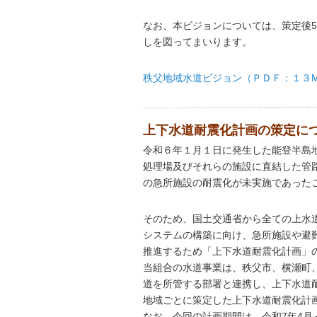
なお、本ビジョンについては、策定後
しを図ってまいります。
秩父地域水道ビジョン（ＰＤＦ：１３
上下水道耐震化計画の策定に
令和６年１月１日に発生した能登半島
処理場及びそれらの施設に直結した管
の急所施設の耐震化が未実施であった
そのため、国土交通省から全ての上水
システムの構築に向け、急所施設や避
推進するため「上下水道耐震化計画」
当組合の水道事業は、秩父市、横瀬町
道を所管する部署と連携し、上下水道
地域ごとに策定した上下水道耐震化計
なお、今回の計画期間は、令和7年4月