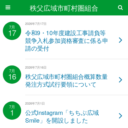
秩父広域市町村圏組合
2026年7月17日
7月
17
令和9・10年度建設工事請負等
競争入札参加資格審査に係る申
請の受付
2026年7月16日
7月
16
秩父広域市町村圏組合概算数量
発注方式試行要領について
2026年7月1日
7月
1
公式Instagram「ちちぶ広域
Smile」を開設しました