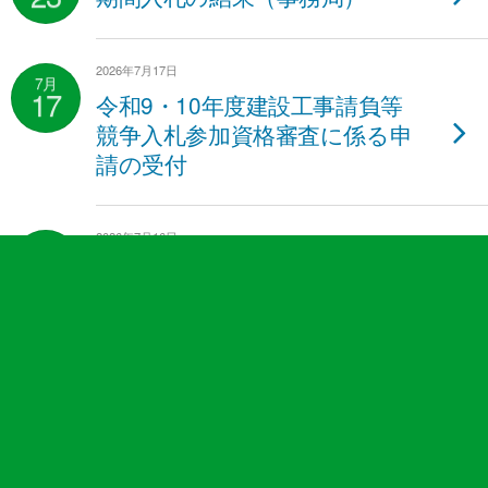
2026年7月17日
7月
17
令和9・10年度建設工事請負等
競争入札参加資格審査に係る申
請の受付
2026年7月16日
7月
16
秩父広域市町村圏組合概算数量
発注方式試行要領について
2026年7月1日
7月
1
公式Instagram「ちちぶ広域
Smile」を開設しました