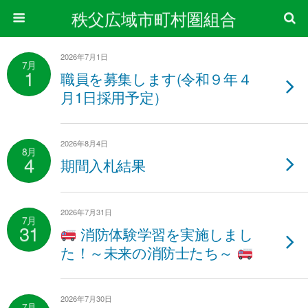
秩父広域市町村圏組合
2026年7月1日
7月
1
職員を募集します(令和９年４
月1日採用予定）
2026年8月4日
8月
4
期間入札結果
2026年7月31日
7月
31
消防体験学習を実施しまし
た！～未来の消防士たち～
2026年7月30日
7月