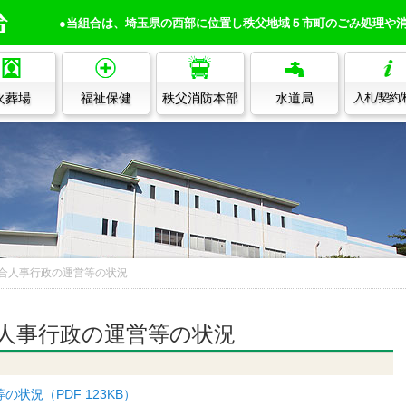
●当組合は、埼玉県の西部に位置し秩父地域５市町のごみ処理や
火葬場
福祉保健
秩父消防本部
水道局
入札/契約
合人事行政の運営等の状況
人事行政の運営等の状況
状況（PDF 123KB）