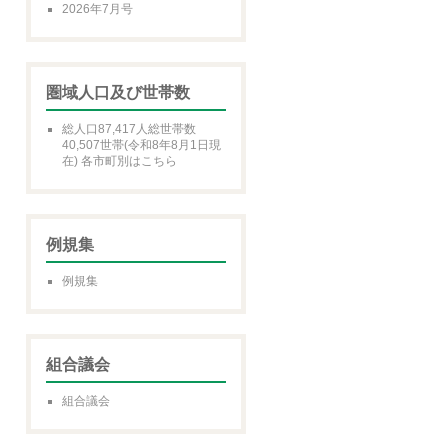
2026年7月号
圏域人口及び世帯数
総人口87,417人総世帯数
40,507世帯(令和8年8月1日現
在) 各市町別はこちら
例規集
例規集
組合議会
組合議会