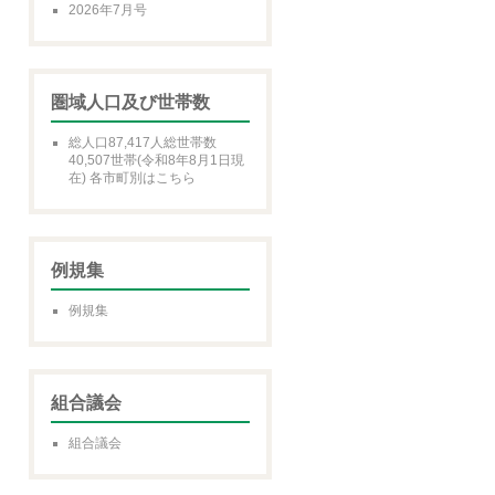
2026年7月号
圏域人口及び世帯数
総人口87,417人総世帯数
40,507世帯(令和8年8月1日現
在) 各市町別はこちら
例規集
例規集
組合議会
組合議会