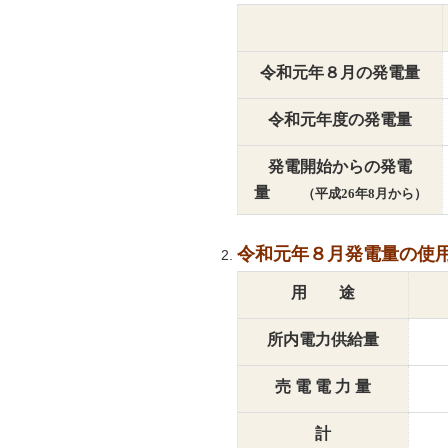
令和元年８
月の発電量
令和元年度の発電量
発電開始からの発電
量
（平成26年8月から）
令和元年８月発電量の使
用 途
所内電力供給量
売 電 電 力 量
計