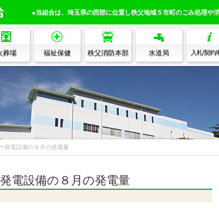
●当組合は、埼玉県の西部に位置し秩父地域５市町のごみ処理や
火葬場
福祉保健
秩父消防本部
水道局
入札/契約
ー発電設備の８月の発電量
発電設備の８月の発電量