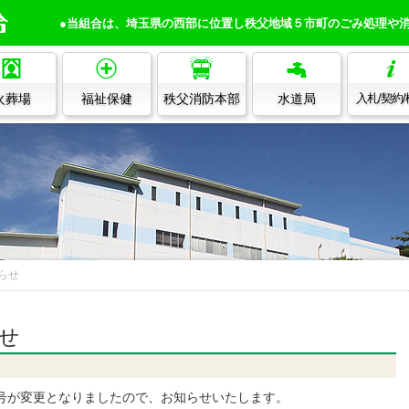
●当組合は、埼玉県の西部に位置し秩父地域５市町のごみ処理や
火葬場
福祉保健
秩父消防本部
水道局
入札/契約
らせ
せ
番号が変更となりましたので、お知らせいたします。