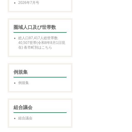
2026年7月号
圏域人口及び世帯数
総人口87,417人総世帯数
40,507世帯(令和8年8月1日現
在) 各市町別はこちら
例規集
例規集
組合議会
組合議会