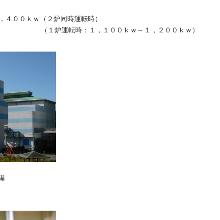
，４００ｋｗ（２炉同時運転時）
１，１００ｋｗ～１，２００ｋｗ）
備