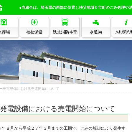
●当組合は、埼玉県の西部に位置し秩父地域５市町のごみ処理や
火葬場
福祉保健
秩父消防本部
水道局
入札/契約
ー発電設備における売電開始について
発電設備における売電開始について
年８月から平成２７年３月までの工期で、ごみの焼却により発生す