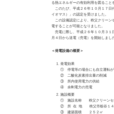
る熱エネルギーの有効利用を図ること
このたび、平成２６年１０月１７日付
イオマス）」の認定を受けました。
この設備認定により、秩父クリーンセ
電することが可能となりました。
売電に際し、平成２６年１０月３１日
月４日から送電（売電）を開始しまし
＜発電設備の概要＞
発電効果
① 停電等の場合にも自立運転が
② 二酸化炭素排出量の削減
③ 所内使用電力の供給
④ 余剰電力の売電
施設概要
① 施設名称 秩父クリーンセ
② 所 在 地 秩父市栃谷１
③ 建築面積 ２５２㎡