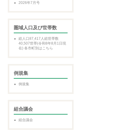
2026年7月号
圏域人口及び世帯数
総人口87,417人総世帯数
40,507世帯(令和8年8月1日現
在) 各市町別はこちら
例規集
例規集
組合議会
組合議会