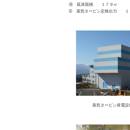
④ 延床面積 １７９㎡
➄ 蒸気タービン定格出力 １
（１炉運転時：
蒸気タービン発電設